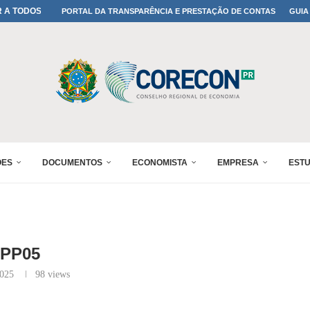
A TODOS OS PAIS!
PORTAL DA TRANSPARÊNCIA E PRESTAÇÃO DE CONTAS
GUIA
ONFIRMADA NO 30º ENESUL
 30º ENESUL
MADA NO 30º ENESUL
NO 30º ENESUL
MADA NO 30º ENESUL
IA: PARANÁ DEFINE SUAS...
ADO NO 30º ENESUL
ÕES
DOCUMENTOS
ECONOMISTA
EMPRESA
EST
PP05
2025
98
views