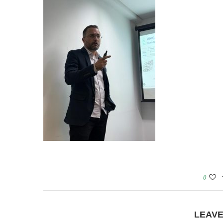
0
LEAV