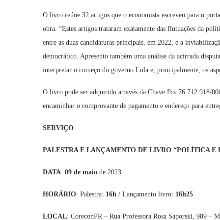
O livro reúne 32 artigos que o economista escreveu para o port
obra. “Estes artigos trataram exatamente das flutuações da polí
entre as duas candidaturas principais, em 2022, e a inviabilizaç
democrático. Apresento também uma análise da acirrada disputa 
interpretar o começo do governo Lula e, principalmente, os aspe
O livro pode ser adquirido através da Chave Pix 76.712.918/000
encaminhar o comprovante de pagamento e endereço para entr
SERVIÇO
:
PALESTRA E LANÇAMENTO DE LIVRO “POLÍTICA E E
DATA
:
09 de maio
de 2023
HORÁRIO
: Palestra:
16h
/ Lançamento livro:
16h25
LOCAL
: CoreconPR – Rua Professora Rosa Saporski, 989 – M