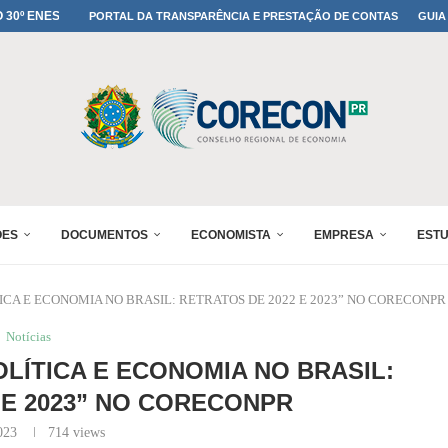
MADA NO 30º ENESUL
PORTAL DA TRANSPARÊNCIA E PRESTAÇÃO DE CONTAS
GUIA
NO 30º ENESUL
MADA NO 30º ENESUL
IA: PARANÁ DEFINE SUAS...
ADO NO 30º ENESUL
OMIA E FINANÇAS...
 DO SUL REUNIRÁ...
A NO PAINEL 1 DO...
ÕES
DOCUMENTOS
ECONOMISTA
EMPRESA
EST
CA E ECONOMIA NO BRASIL: RETRATOS DE 2022 E 2023” NO CORECONPR
Notícias
LÍTICA E ECONOMIA NO BRASIL:
 E 2023” NO CORECONPR
023
714
views