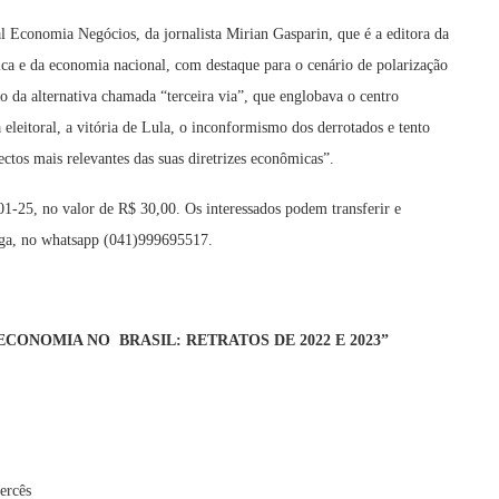
al Economia Negócios, da jornalista Mirian Gasparin, que é a editora da
tica e da economia nacional, com destaque para o cenário de polarização
ão da alternativa chamada “terceira via”, que englobava o centro
eleitoral, a vitória de Lula, o inconformismo dos derrotados e tento
ctos mais relevantes das suas diretrizes econômicas”.
1-25, no valor de R$ 30,00. Os interessados podem transferir e
ega, no whatsapp (041)999695517.
CONOMIA NO BRASIL: RETRATOS DE 2022 E 2023”
ercês