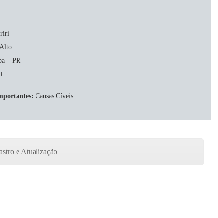
riri
Alto
ba – PR
0
mportantes:
Causas Cíveis
stro e Atualização