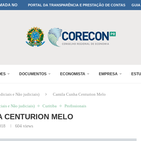
IA: PARANÁ DEFINE SUAS...
PORTAL DA TRANSPARÊNCIA E PRESTAÇÃO DE CONTAS
GUIA
ADO NO 30º ENESUL
OMIA E FINANÇAS...
 DO SUL REUNIRÁ...
A NO PAINEL 1 DO...
IÇÕES DO...
RÊMIO PARANÁ DE...
PROFISSÃO DE ECONOMISTA...
ÕES
DOCUMENTOS
ECONOMISTA
EMPRESA
EST
diciais e Não judiciais)
Camila Cunha Centurion Melo
iais e Não judiciais)
Curitiba
Profissionais
A CENTURION MELO
018
604
views