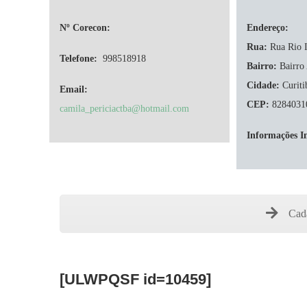
Nº Corecon:
Endereço:
Rua:
Rua Rio I
Telefone:
998518918
Bairro:
Bairro 
Cidade:
Curiti
Email:
CEP:
8284031
camila_periciactba@hotmail.com
Informações I
Cada
[ULWPQSF id=10459]