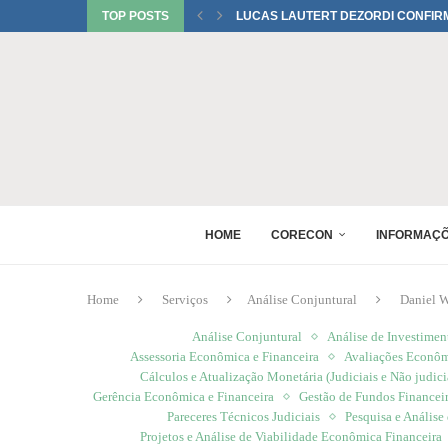
TOP POSTS
UMA HOMENAGEM DO CORECONPR 
TATIANI SOBRINHO DEL BIANCO C
JUREMA TOMELIN CONFIRMADA NO
RAQUEL PEREIRA PONTES CONFIR
EDUARDO SALAMUNI CONFIRMADO 
RAQUEL PEREIRA PONTES CONFIR
XV GINCANA NACIONAL DE ECONOM
DANIEL WESTRUPP ESTÁ CONFIRM
HOME
CORECON
INFORMAÇ
Home
Serviços
Análise Conjuntural
Daniel W
Análise Conjuntural
Análise de Investimen
Assessoria Econômica e Financeira
Avaliações Econômi
Cálculos e Atualização Monetária (Judiciais e Não judici
Gerência Econômica e Financeira
Gestão de Fundos Financei
Pareceres Técnicos Judiciais
Pesquisa e Anális
Projetos e Análise de Viabilidade Econômica Financeira