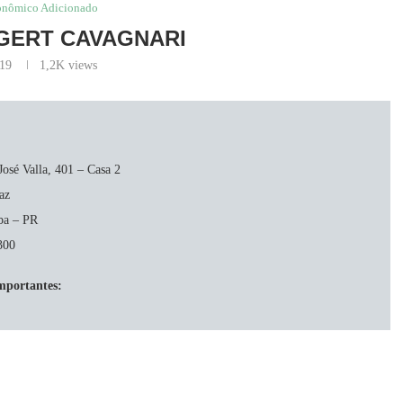
onômico Adicionado
GERT CAVAGNARI
019
1,2K
views
osé Valla, 401 – Casa 2
az
ba – PR
300
mportantes: