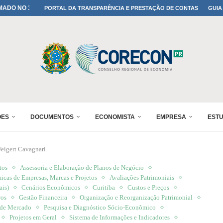
A TODOS OS PAIS!
PORTAL DA TRANSPARÊNCIA E PRESTAÇÃO DE CONTAS
GUIA
ONFIRMADA NO 30º ENESUL
 30º ENESUL
MADA NO 30º ENESUL
NO 30º ENESUL
MADA NO 30º ENESUL
IA: PARANÁ DEFINE SUAS...
ADO NO 30º ENESUL
ÕES
DOCUMENTOS
ECONOMISTA
EMPRESA
EST
eigert Cavagnari
tos
Assessoria e Elaboração de Planos de Negócio
cas de Empresas, Marcas e Projetos
Avaliações Patrimoniais
ais)
Cenários Econômicos
Curitiba
Custos e Preços
ros
Gestão Financeira
Organização e Reorganização Patrimonial
e de Mercado
Pesquisa e Diagnóstico Sócio-Econômico
Projetos em Geral
Sistema de Informações e Indicadores