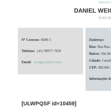
Valor Ec
DANIEL WEI
31/01/2
Nº Corecon:
6688-5
Endereço:
Rua:
Rua:Rua J
Telefone:
(41) 99977-7650
Bairro:
São Br
Cidade:
Curiti
Email:
cavagnari@me.com
CEP:
882300-
Informações I
[ULWPQSF id=10459]