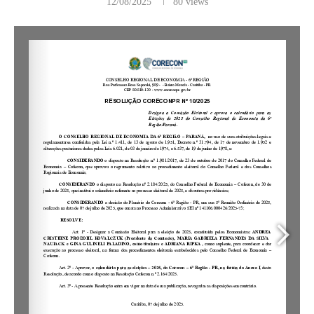
12/08/2025
80
views