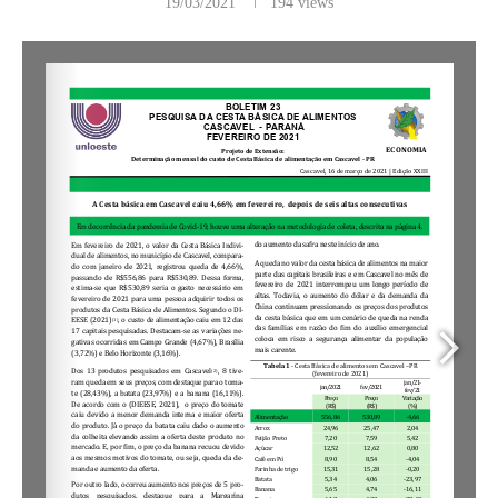
19/03/2021
194
views