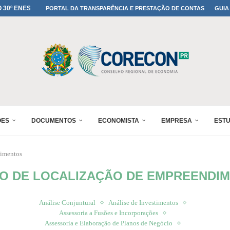
MADA NO 30º ENESUL
PORTAL DA TRANSPARÊNCIA E PRESTAÇÃO DE CONTAS
GUIA
NO 30º ENESUL
MADA NO 30º ENESUL
IA: PARANÁ DEFINE SUAS...
ADO NO 30º ENESUL
OMIA E FINANÇAS...
 DO SUL REUNIRÁ...
A NO PAINEL 1 DO...
ÕES
DOCUMENTOS
ECONOMISTA
EMPRESA
EST
dimentos
O DE LOCALIZAÇÃO DE EMPREENDI
Análise Conjuntural
Análise de Investimentos
Assessoria a Fusões e Incorporações
Assessoria e Elaboração de Planos de Negócio