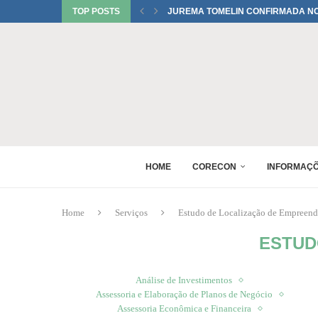
TOP POSTS
RAQUEL PEREIRA PONTES CONFIR
EDUARDO SALAMUNI CONFIRMADO 
RAQUEL PEREIRA PONTES CONFIR
XV GINCANA NACIONAL DE ECONOM
DANIEL WESTRUPP ESTÁ CONFIRM
6º ENCONTRO DE PERITOS EM ECON
1º FÓRUM DA MULHER ECONOMISTA
MONICA BERALDO ESTÁ CONFIRMAD
HOME
CORECON
INFORMAÇ
Home
Serviços
Estudo de Localização de Empreen
ESTUD
Análise de Investimentos
Assessoria e Elaboração de Planos de Negócio
Assessoria Econômica e Financeira