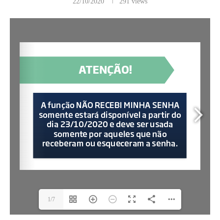
22/10/2020
291
views
1/7