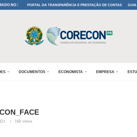
PORTAL DA TRANSPARÊNCIA E PRESTAÇÃO DE CONTAS
GUIA
A TODOS OS PAIS!
ONFIRMADA NO 30º ENESUL
 30º ENESUL
MADA NO 30º ENESUL
NO 30º ENESUL
MADA NO 30º ENESUL
IA: PARANÁ DEFINE SUAS...
ADO NO 30º ENESUL
ÕES
DOCUMENTOS
ECONOMISTA
EMPRESA
EST
CON_FACE
021
160
views