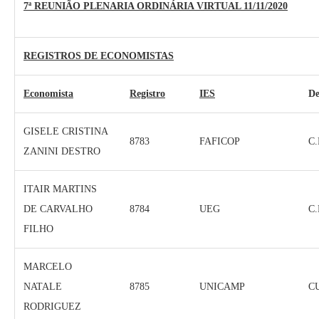
7ª REUNIÃO PLENARIA ORDINÁRIA VIRTUAL 11/11/2020
REGISTROS DE ECONOMISTAS
Economista
Registro
IES
De
GISELE CRISTINA
8783
FAFICOP
C
ZANINI DESTRO
ITAIR MARTINS
DE CARVALHO
8784
UEG
C
FILHO
MARCELO
NATALE
8785
UNICAMP
C
RODRIGUEZ