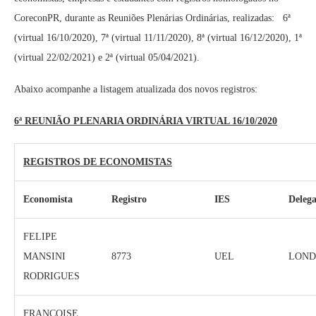
CoreconPR, durante as Reuniões Plenárias Ordinárias, realizadas: 6ª
(virtual 16/10/2020), 7ª (virtual 11/11/2020), 8ª (virtual 16/12/2020), 1ª
(virtual 22/02/2021) e 2ª (virtual 05/04/2021).
Abaixo acompanhe a listagem atualizada dos novos registros:
6ª REUNIÃO PLENARIA ORDINÁRIA VIRTUAL 16/10/2020
REGISTROS DE ECONOMISTAS
Economista
Registro
IES
Delega
FELIPE
MANSINI
8773
UEL
LOND
RODRIGUES
FRANÇOISE