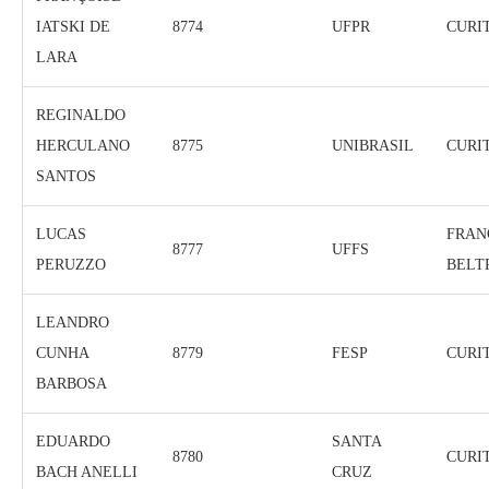
IATSKI DE
8774
UFPR
CURI
LARA
REGINALDO
HERCULANO
8775
UNIBRASIL
CURI
SANTOS
LUCAS
FRAN
8777
UFFS
PERUZZO
BELT
LEANDRO
CUNHA
8779
FESP
CURI
BARBOSA
EDUARDO
SANTA
8780
CURI
BACH ANELLI
CRUZ