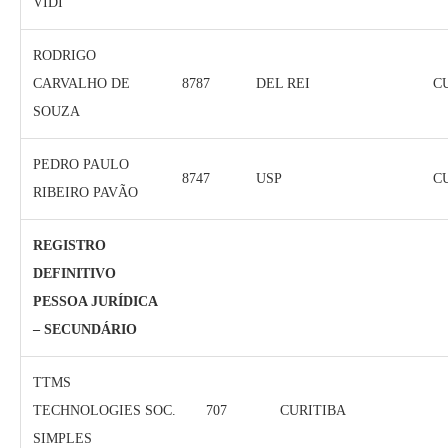
VIDI
RODRIGO
CARVALHO DE
8787
DEL REI
C
SOUZA
PEDRO PAULO
8747
USP
C
RIBEIRO PAVÃO
REGISTRO
DEFINITIVO
PESSOA JURÍDICA
– SECUNDÁRIO
TTMS
TECHNOLOGIES SOC.
707
CURITIBA
SIMPLES