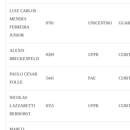
LUIZ CARLOS
MENDES
8781
UNICENTRO
GUAR
FERREIRA
JUNIOR
ALEXIS
8209
UFPR
CURI
BRECKENFELD
PAULO CESAR
5441
FAE
CURI
FOLLE
NICOLAS
LAZZARETTI
8355
UFPR
CURI
BERHORST
MARCO