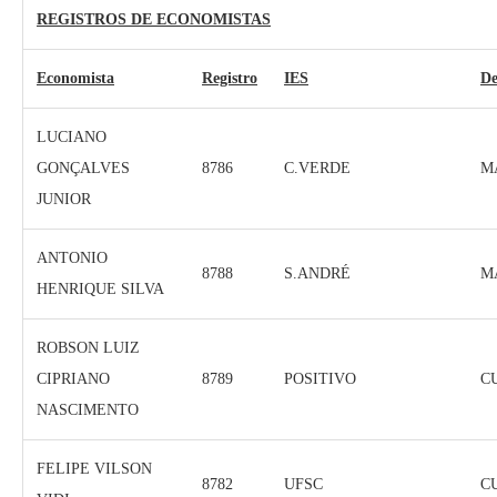
REGISTROS DE ECONOMISTAS
Economista
Registro
IES
De
LUCIANO
GONÇALVES
8786
C.VERDE
M
JUNIOR
ANTONIO
8788
S.ANDRÉ
M
HENRIQUE SILVA
ROBSON LUIZ
CIPRIANO
8789
POSITIVO
C
NASCIMENTO
FELIPE VILSON
8782
UFSC
C