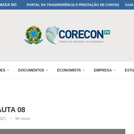
MADA NO 30º ENESUL
PORTAL DA TRANSPARÊNCIA E PRESTAÇÃO DE CONTAS
GUIA
NO 30º ENESUL
MADA NO 30º ENESUL
IA: PARANÁ DEFINE SUAS...
ADO NO 30º ENESUL
OMIA E FINANÇAS...
 DO SUL REUNIRÁ...
A NO PAINEL 1 DO...
ÕES
DOCUMENTOS
ECONOMISTA
EMPRESA
EST
AUTA 08
2025
96
views