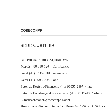
CORECONPR
SEDE CURITIBA
Rua Professora Rosa Saporski, 989
Mercês - 80.810-120 – Curitiba/PR
Geral (41) 3336-0701 Fone/whats
Geral (41) 3995-2692 Fone
Setor de Registro/Financeiro (41) 98855-2497 whats
Setor de Fiscalização/Cancelamento (41) 98419-4807 whats
E-mail:coreconpr@coreconpr.gov.br
Horário Atendimento: Segunda a Sexta das 9:00 as 18:00 horas