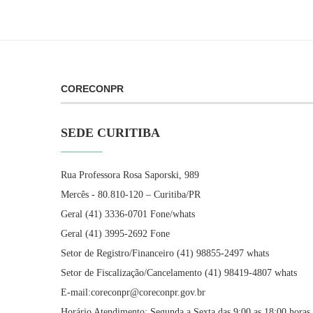
CORECONPR
SEDE CURITIBA
Rua Professora Rosa Saporski, 989
Mercês - 80.810-120 – Curitiba/PR
Geral (41) 3336-0701 Fone/whats
Geral (41) 3995-2692 Fone
Setor de Registro/Financeiro (41) 98855-2497 whats
Setor de Fiscalização/Cancelamento (41) 98419-4807 whats
E-mail:coreconpr@coreconpr.gov.br
Horário Atendimento: Segunda a Sexta das 9:00 as 18:00 horas