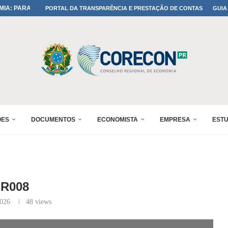
IA: PARANÁ DEFINE SUAS...
PORTAL DA TRANSPARÊNCIA E PRESTAÇÃO DE CONTAS
GUIA
ADO NO 30º ENESUL
OMIA E FINANÇAS...
 DO SUL REUNIRÁ...
A NO PAINEL 1 DO...
IÇÕES DO...
RÊMIO PARANÁ DE...
PROFISSÃO DE ECONOMISTA...
ÕES
DOCUMENTOS
ECONOMISTA
EMPRESA
EST
R008
2026
48
views