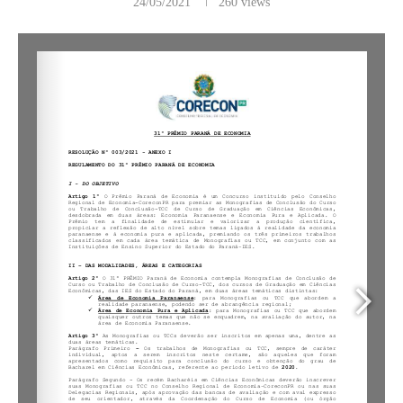
24/05/2021
260
views