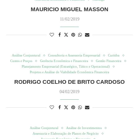
MAURICIO MIGUEL MASSON
11/02/2019
Análise Conjuntural
Consultoria e Assessoria Empresarial
Curitiba
Custos e Preços
Gerência Econômica e Financeira
Gestão Financeira
Planejamento Empresarial (Estratégico, Tático e Operacional)
Projetos e Análise de Viabilidade Econômica Financeira
RODRIGO COELHO DE BRITO CARDOSO
04/02/2019
Análise Conjuntural
Análise de Investimentos
Assessoria e Elaboração de Planos de Negócio