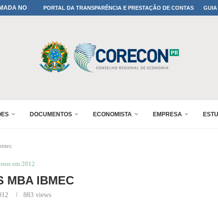
IA: PARANÁ DEFINE SUAS...
PORTAL DA TRANSPARÊNCIA E PRESTAÇÃO DE CONTAS
GUIA
ADO NO 30º ENESUL
OMIA E FINANÇAS...
 DO SUL REUNIRÁ...
A NO PAINEL 1 DO...
IÇÕES DO...
RÊMIO PARANÁ DE...
PROFISSÃO DE ECONOMISTA...
ÕES
DOCUMENTOS
ECONOMISTA
EMPRESA
EST
bmec
rsos em 2012
 MBA IBMEC
012
883
views