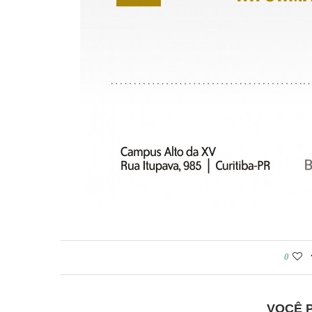
0
VOCÊ 