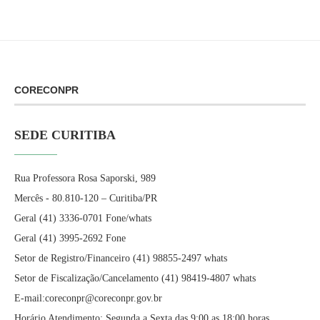
CORECONPR
SEDE CURITIBA
Rua Professora Rosa Saporski, 989
Mercês - 80.810-120 – Curitiba/PR
Geral (41) 3336-0701 Fone/whats
Geral (41) 3995-2692 Fone
Setor de Registro/Financeiro (41) 98855-2497 whats
Setor de Fiscalização/Cancelamento (41) 98419-4807 whats
E-mail:coreconpr@coreconpr.gov.br
Horário Atendimento: Segunda a Sexta das 9:00 as 18:00 horas