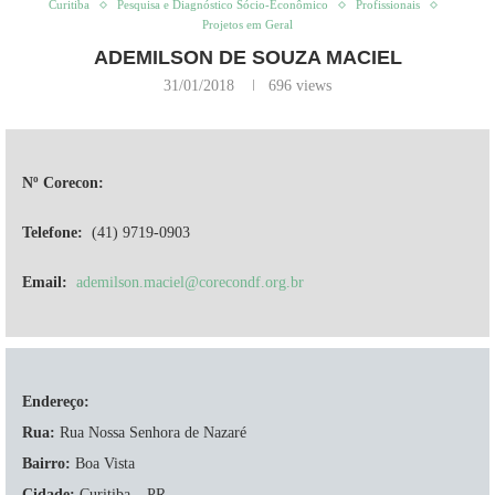
Curitiba
Pesquisa e Diagnóstico Sócio-Econômico
Profissionais
Projetos em Geral
ADEMILSON DE SOUZA MACIEL
31/01/2018
696
views
Nº Corecon:
Telefone:
(41) 9719-0903
Email:
ademilson.maciel@corecondf.org.br
Endereço:
Rua:
Rua Nossa Senhora de Nazaré
Bairro:
Boa Vista
Cidade:
Curitiba – PR